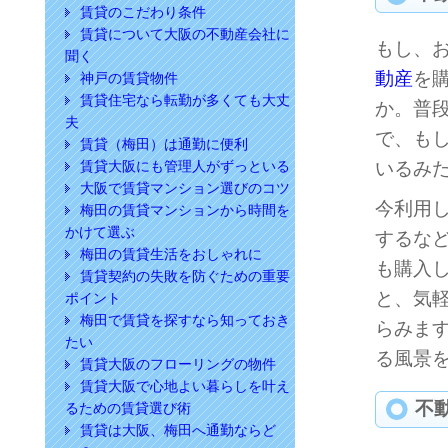
賃貸のこだわり条件
賃貸について大阪の不動産会社に
もし、
聞く
動産
を
神戸の賃貸物件
賃貸住宅なら転勤が多くても大丈
か。普
夫
で、も
賃貸（梅田）は通勤に便利
賃貸大阪にも管理人がずっといる
いるみ
大阪で賃貸マンション選びのコツ
今利用
梅田の賃貸マンションから時間を
かけて選ぶ
するな
梅田の賃貸生活をおしゃれに
も購入
賃貸契約の失敗を防ぐための重要
と、気
ポイント
梅田で賃貸を探すなら知っておき
らみま
たい
る風景
賃貸大阪のフローリングの物件
賃貸大阪で心地よい暮らしを叶え
不
るための賃貸選び術
賃貸は大阪、梅田へ通勤ならど