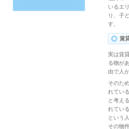
いるエ
り、子
す。
賃
実は賃
る物が
由で人
そのた
れてい
と考え
れてい
という
その物