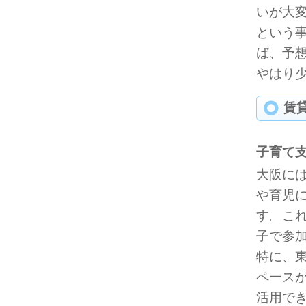
いが大
という
ば、予
やはり
賃
子育て
大阪に
や育児
す。こ
子で参
特に、
ペース
活用で