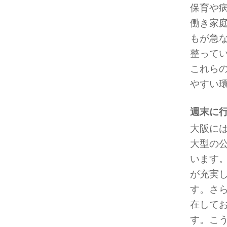
保育や
働き家
もが急
整って
これら
やすい
週末に
大阪に
大型の
います
が充実
す。さ
在して
す。こ