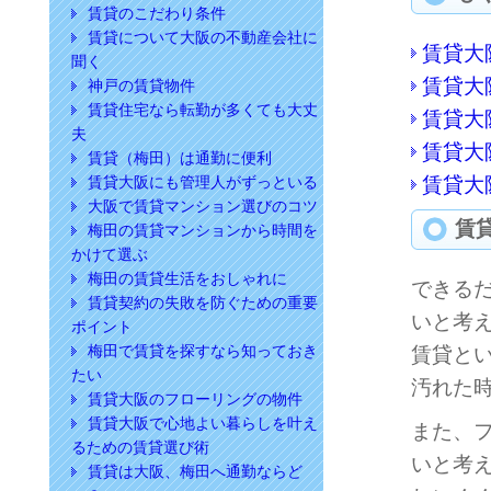
賃貸のこだわり条件
賃貸について大阪の不動産会社に
賃貸大
聞く
賃貸大
神戸の賃貸物件
賃貸住宅なら転勤が多くても大丈
賃貸大
夫
賃貸大
賃貸（梅田）は通勤に便利
賃貸大阪にも管理人がずっといる
賃貸大
大阪で賃貸マンション選びのコツ
賃
梅田の賃貸マンションから時間を
かけて選ぶ
梅田の賃貸生活をおしゃれに
できる
賃貸契約の失敗を防ぐための重要
いと考
ポイント
梅田で賃貸を探すなら知っておき
賃貸と
たい
汚れた
賃貸大阪のフローリングの物件
賃貸大阪で心地よい暮らしを叶え
また、
るための賃貸選び術
いと考
賃貸は大阪、梅田へ通勤ならど