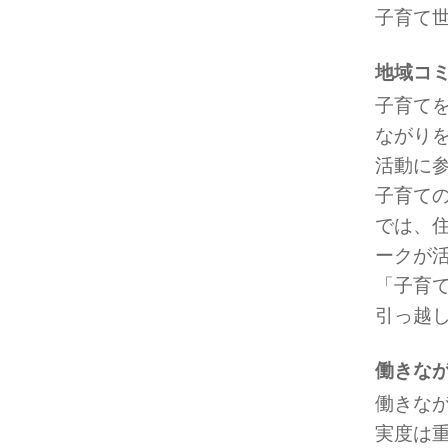
子育て
地域コ
子育て
ながり
活動に
子育て
では、
ークが
「子育
引っ越
働きな
働きな
実度は