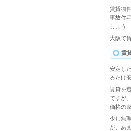
賃貸物
事故住
しょう
大阪で
賃
安定し
るだけ
賃貸を
ですが
価格の
少し無
が、あ